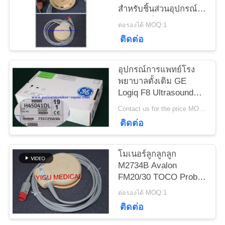
ขอ
สำหรับชิ้นส่วนอุปกรณ์
การแพทย์สภาพ
ต่อรองได้ MOQ:1
ทุน
Excellet
ติดต่อ
NEWS
อุปกรณ์การแพทย์โรง
พยาบาลดั้งเดิม GE
Logiq F8 Ultrasound
แผนผัง
SC-RS Probe
Contact us for the price MOQ:1
ติดต่อ
เว็บไซต์
โมเนอร์ลูกลูกลูก
PRIVACY
M2734B Avalon
POLICY
FM20/30 TOCO Probe
ด้วยการรับประกัน 90 วัน
ต่อรองได้ MOQ:1
ติดต่อ