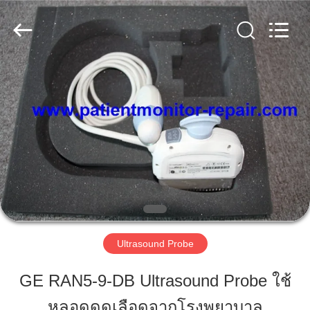
-
2026
Guangzhou
YIGU
Medical
Equipment
Service
Co.,Ltd.
All
บ้าน
Rights
Reserved.
สินค้า
วิดีโอ
เกี่ยว
Ultrasound Probe
กับ
GE RAN5-9-DB Ultrasound Probe ใช้
เรา
หลอดดูดเลือดจากโรงพยาบาล