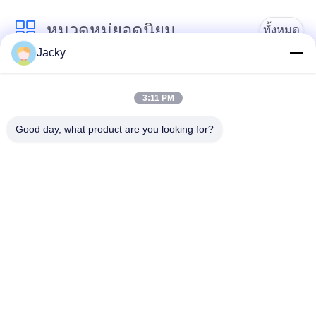
หมวดหมู่ยอดนิยม
ทั้งหมด
Jacky
การตรวจสอบผู้ป่วย
ซ่อมโมดูล MMS
3:11 PM
ชิ้นส่วนซ่อมจอภาพ
โมดูลการตรวจสอบผู้
Good day, what product are you looking for?
สำหรับผู้ป่วย
ป่วย
ชิ้นส่วนเครื่องจักร
อะไหล่ทดแทน ECG
Defibrillator
ใช้การตรวจสอบผู้ป่วย
ใช้ออกซิเจนชีพจร
สมัครสมาชิก