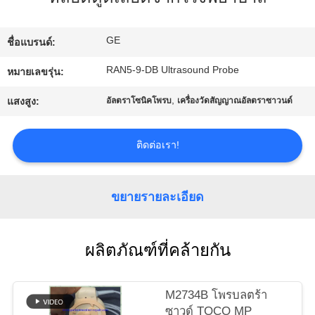
ทัวร์
GE
ชื่อแบรนด์:
โรงงาน
RAN5-9-DB Ultrasound Probe
หมายเลขรุ่น:
,
แสงสูง:
อัลตราโซนิคโพรบ
เครื่องวัดสัญญาณอัลตราซาวนด์
การ
ติดต่อเรา!
ควบคุม
คุณภาพ
ขยายรายละเอียด
ติดต่อ
ผลิตภัณฑ์ที่คล้ายกัน
เรา
M2734B โพรบลตร้า
ซาวด์ TOCO MP