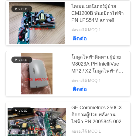
โคเมน มอนิเตอร์ผู้ป่วย
CM1200B พันธมิตรไฟฟ้า
108
PN LPS54M สภาพดี
ใช้การตรวจสอบผู้
ต่อรองได้ MOQ:1
ติดต่อ
ป่วย
โมดูลไฟฟ้าติดตามผู้ป่วย
M8023A PH IntelliVue
MP2 / X2 โมดูลไฟฟ้ากับ
การรับประกัน 3 เดือน
72
ต่อรองได้ MOQ:1
ติดต่อ
ใช้ออกซิเจนชีพจร
GE Corometrics 250CX
ติดตามผู้ป่วย พลังงาน
ไฟฟ้า PN 2005845-002
ต่อรองได้ MOQ:1