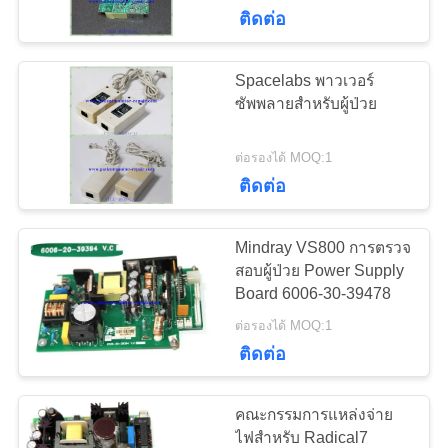
ติดต่อ
ทัวร์
Spacelabs พาวเวอร์
637
โรงงาน
ซัพพลายสำหรับผู้ป่วย
ชิ้นส่วนซ่อมจอภาพ
ต่อรองได้ MOQ:1
สำหรับผู้ป่วย
การ
ติดต่อ
ควบคุม
Mindray VS800 การตรวจ
คุณภาพ
สอบผู้ป่วย Power Supply
Board 6006-30-39478
391
โมดูลการตรวจสอบผู้
ต่อรองได้ MOQ:1
ติดต่อ
ติดต่อ
ป่วย
เรา
คณะกรรมการแหล่งจ่าย
ไฟสำหรับ Radical7