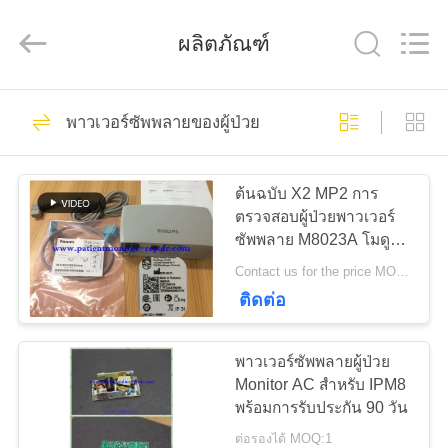
2015
-
2026
Guangzhou
ผลิตภัณฑ์
YIGU
Medical
Equipment
Service
Co.,Ltd.
293
บ้าน
All
พาวเวอร์ซัพพลายของผู้ป่วย
Rights
Reserved.
การตรวจสอบผู้ป่วย
สินค้า
ต้นฉบับ X2 MP2 การ
ตรวจสอบผู้ป่วยพาวเวอร์
ซัพพลาย M8023A โมดูล
วิดีโอ
พลังงานด้วยสายไฟ
Contact us for the price MOQ:1
ติดต่อ
54
เกี่ยว
พาวเวอร์ซัพพลายผู้ป่วย
ซ่อมโมดูล MMS
กับ
Monitor AC สำหรับ IPM8
พร้อมการรับประกัน 90 วัน
เรา
ต่อรองได้ MOQ:1