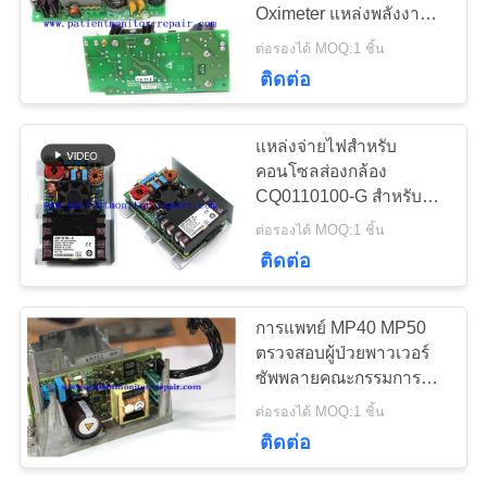
Oximeter แหล่งพลังงาน
ขอ
สภาพดี
ต่อรองได้ MOQ:1 ชิ้น
ทุน
277
ติดต่อ
ชิ้นส่วนเครื่องจักร
NEWS
แหล่งจ่ายไฟสำหรับ
Defibrillator
คอนโซลส่องกล้อง
CQ0110100-G สำหรับ
แผนผัง
ระบบไฟ IPC พร้อมสต็อก
ต่อรองได้ MOQ:1 ชิ้น
จำนวนมาก
ติดต่อ
เว็บไซต์
93
การแพทย์ MP40 MP50
PRIVACY
ตรวจสอบผู้ป่วยพาวเวอร์
อะไหล่ทดแทน ECG
ซัพพลายคณะกรรมการ
POLICY
M80003-60002
ต่อรองได้ MOQ:1 ชิ้น
TNR149501-41004
ติดต่อ