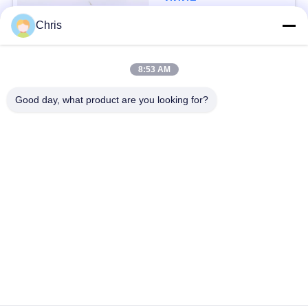
Chris
หมวดหมู่ยอดนิยม
ทั้งหมด
8:53 AM
การตรวจสอบผู้ป่วย
ซ่อมโมดูล MMS
Good day, what product are you looking for?
ชิ้นส่วนซ่อมจอภาพ
โมดูลการตรวจสอบผู้
สำหรับผู้ป่วย
ป่วย
ชิ้นส่วนเครื่องจักร
อะไหล่ทดแทน ECG
Defibrillator
ใช้การตรวจสอบผู้ป่วย
ใช้ออกซิเจนชีพจร