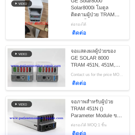
GE Solar8000
ขอ
Solar8000i โมดูล
ติดตามผู้ป่วย TRAM
ทุน
451N โมดูล Tram-Rac
ต่อรองได้
4A โมดูลที่มีเวอร์ชั่น
ติดต่อ
OxySmart
NEWS
จอแสดงผลผู้ป่วยของ
GE SOLAR 8000
แผนผัง
TRAM 451N, 451M,
450SL, Module
เว็บไซต์
Contact us for the price MOQ:1
ติดต่อ
PRIVACY
จอภาพสำหรับผู้ป่วย
POLICY
TRAM 451N ()
Parameter Module ของ
GE Solar 8000 Solar
ต่อรองได้ MOQ:1 ชิ้น
8000i Solar 8000i
ติดต่อ