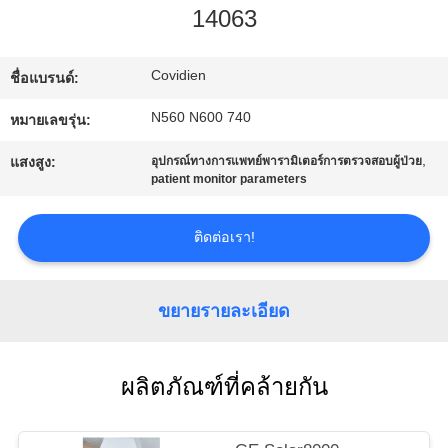
14063
ทัวร์
Covidien
ชื่อแบรนด์:
โรงงาน
N560 N600 740
หมายเลขรุ่น:
,
แสงสูง:
อุปกรณ์ทางการแพทย์พารามิเตอร์การตรวจสอบผู้ป่วย
การ
patient monitor parameters
ควบคุม
ติดต่อเรา!
คุณภาพ
ขยายรายละเอียด
ติดต่อ
ผลิตภัณฑ์ที่คล้ายกัน
เรา