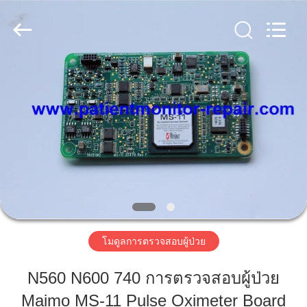
-
2026
Guangzhou
YIGU
Medical
Equipment
Service
Co.,Ltd.
All
บ้าน
Rights
Reserved.
สินค้า
วิดีโอ
เกี่ยว
โมดูลการตรวจสอบผู้ป่วย
กับ
N560 N600 740 การตรวจสอบผู้ป่วย
เรา
Maimo MS-11 Pulse Oximeter Board