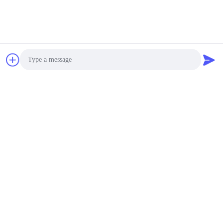
Photo
Video Call
Audio Call