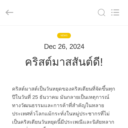
-
2026
Guangzhou
YIGU
Medical
Equipment
Service
Co.,Ltd.
All
บ้าน
Rights
Reserved.
NEWS
Dec 26, 2024
สินค้า
คริสต์มาสสันต์ดี!
วิดีโอ
คริสต์มาสต์เป็นวันหยุดของคริสเตียนที่จัดขึ้นทุก
เกี่ยว
ปีในวันที่ 25 ธันวาคม มันกลายเป็นเหตุการณ์
ทางวัฒนธรรมและการค้าที่สําคัญในหลาย
กับ
ประเทศทั่วโลกแม้กระทั่งในหมู่ประชากรที่ไม่
เรา
เป็นคริสเตียนวันหยุดนี้มีประเพณีและนิสัยหลาก